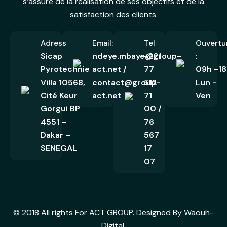
s’assure de la réalisation de ses objectifs et de la
satisfaction des clients.
Adress
Email:
Tel
Ouvertu
Sicap
ndeye.mbaye@group-
+221
:
Pyrotechnie
act.net /
77
09h -18
Villa 10568,
contact@group-
512
Lun -
Cité Keur
act.net
71
Ven
Gorgui BP
00 /
4551 –
76
Dakar –
567
SENEGAL
17
07
©
2018
All rights For ACT GROUP. Designed By
Waouh-
Digital.