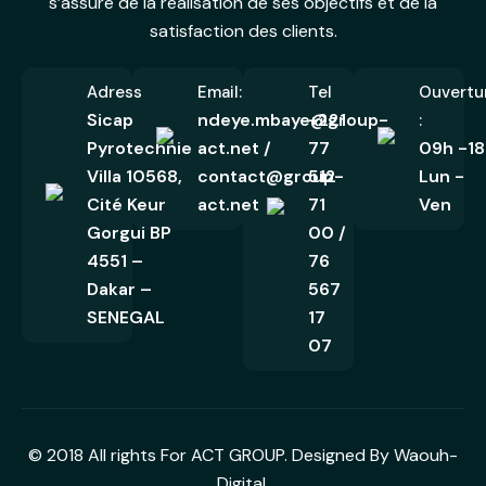
s’assure de la réalisation de ses objectifs et de la
satisfaction des clients.
Adress
Email:
Tel
Ouvertu
Sicap
ndeye.mbaye@group-
+221
:
Pyrotechnie
act.net /
77
09h -18
Villa 10568,
contact@group-
512
Lun -
Cité Keur
act.net
71
Ven
Gorgui BP
00 /
4551 –
76
Dakar –
567
SENEGAL
17
07
©
2018
All rights For ACT GROUP. Designed By
Waouh-
Digital.